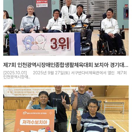
제7회 인천광역시장애인종합생활체육대회 보치아 경기대회
공동3위 수상
[2025.10.01] 2025년 9월 27일(토) 서구반다비체육관에서 열린 제7회
인천광역시장애..