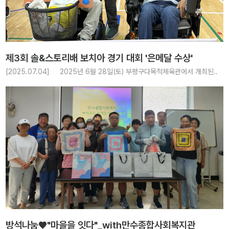
제3회 솔&스토리배 보치아 경기 대회 '은메달 수상'
[2025.07.04] 2025년 6월 28일(토) 부평구다목적체육관에서 개최된..
방석나눔❤"마을을 잇다"_with만수종합사회복지관