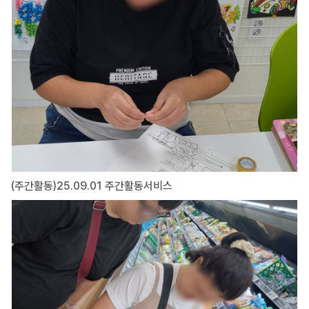
(주간활동)25.09.01 주간활동서비스