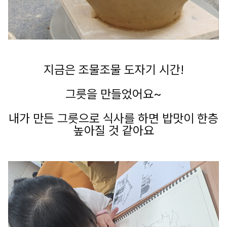
지금은 조물조물 도자기 시간!
그릇을 만들었어요~
내가 만든 그릇으로 식사를 하면 밥맛이 한층
높아질 것 같아요