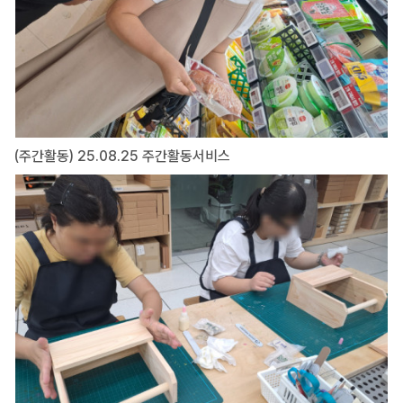
(주간활동) 25.08.25 주간활동서비스