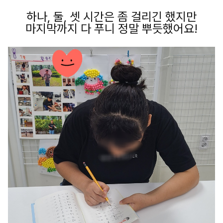
하나, 둘, 셋 시간은 좀 걸리긴 했지만
마지막까지 다 푸니 정말 뿌듯했어요!